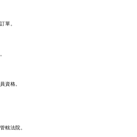
成訂單。
用。
會員資格。
屬管轄法院。